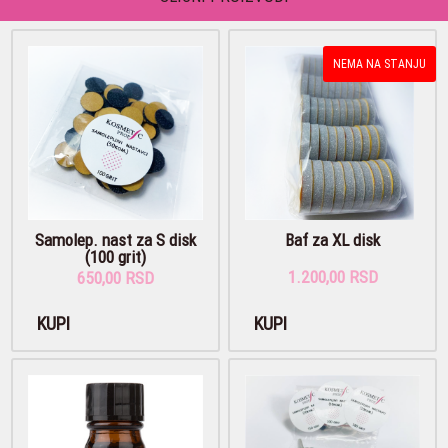
NEMA NA STANJU
Samolep. nast za S disk
Baf za XL disk
(100 grit)
1.200,00 RSD
650,00 RSD
KUPI
KUPI