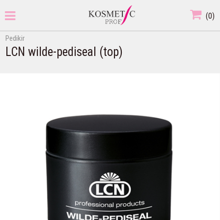
(
0
)
Pedikir
LCN wilde-pediseal (top)