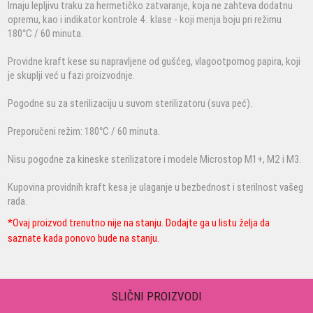
Imaju lepljivu traku za hermetičko zatvaranje, koja ne zahteva dodatnu
opremu, kao i indikator kontrole 4. klase - koji menja boju pri režimu
180°C / 60 minuta.
Providne kraft kese su napravljene od gušćeg, vlagootpornog papira, koji
je skuplji već u fazi proizvodnje.
Pogodne su za sterilizaciju u suvom sterilizatoru (suva peć).
Preporučeni režim: 180°C / 60 minuta.
Nisu pogodne za kineske sterilizatore i modele Microstop M1+, M2 i M3.
Kupovina providnih kraft kesa je ulaganje u bezbednost i sterilnost vašeg
rada.
*Ovaj proizvod trenutno nije na stanju. Dodajte ga u listu želja da
saznate kada ponovo bude na stanju.
SLIČNI PROIZVODI