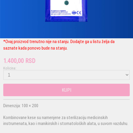
*Ovaj proizvod trenutno nije na stanju. Dodajte ga u listu želja da
saznate kada ponovo bude na stanju.
1.400,00 RSD
Kolicina:
KUPI
Dimenzija: 100 × 200
Kombinovane kese su namenjene za sterilizaciju medicinskih
instrumenata, kao i manikirskih i stomatoloških alata, u suvom vazduhu.